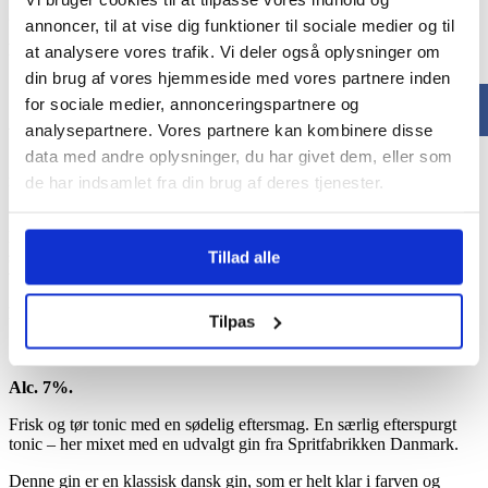
godt med vores Abrikos.
annoncer, til at vise dig funktioner til sociale medier og til
Fustage 15 ltr. 1.500,-
at analysere vores trafik. Vi deler også oplysninger om
din brug af vores hjemmeside med vores partnere inden
for sociale medier, annonceringspartnere og
Alc. 7%.
analysepartnere. Vores partnere kan kombinere disse
data med andre oplysninger, du har givet dem, eller som
Syrlig og frisk Lemon, let bitter eftersmag. Indeholder saften af
rigtige lemon frugter og er mixet med en udvalgt gin fra
de har indsamlet fra din brug af deres tjenester.
Spritfabrikken Danmark.
Denne gin er en klassisk dansk gin, som er helt klar i farven og
smagen er mild og ren, med klassisk smag af enebær, der skaber en
Tillad alle
velafbalanceret smagsoplevelse med vores Lemon.
Fustage 15 ltr. 1.500,-
Tilpas
Alc. 7%.
Frisk og tør tonic med en sødelig eftersmag. En særlig efterspurgt
tonic – her mixet med en udvalgt gin fra Spritfabrikken Danmark.
Denne gin er en klassisk dansk gin, som er helt klar i farven og