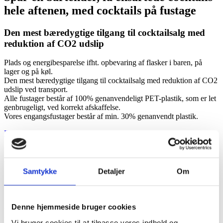
hele aftenen, med cocktails på fustage
Den mest bæredygtige tilgang til cocktailsalg med
reduktion af CO2 udslip
Plads og energibesparelse ifht. opbevaring af flasker i baren, på
lager og på køl.
Den mest bæredygtige tilgang til cocktailsalg med reduktion af CO2
udslip ved transport.
Alle fustager består af 100% genanvendeligt PET-plastik, som er let
genbrugeligt, ved korrekt afskaffelse.
Vores engangsfustager består af min. 30% genanvendt plastik.
Bestil cocktails her
Alc. 7%.
Samtykke
Detaljer
Om
Frisk og sødlig abrikos med lang eftersmag. Indeholder saften af
rigtige abrikoser og er mixet med en udvalgt vodka fra
Spritfabrikken Danmark.
Denne hjemmeside bruger cookies
Vodkaen er skabt på blødt vand, uden farvestoffer eller tilsat sukker,
hvilket giver den en uovertruffen klar og ren smag, der harmonerer
Vi bruger cookies til at tilpasse vores indhold og