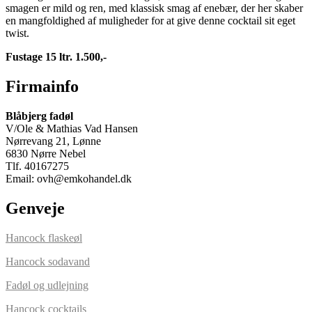
smagen er mild og ren, med klassisk smag af enebær, der her skaber
en mangfoldighed af muligheder for at give denne cocktail sit eget
twist.
Fustage 15 ltr. 1.500,-
Firmainfo
Blåbjerg fadøl
V/Ole &
Mathias Vad Hansen
Nørrevang 21, Lønne
6830 Nørre Nebel
Tlf. 40167275
Email: ovh@emkohandel.dk
Genveje
Hancock flaskeøl
Hancock sodavand
Fadøl og udlejning
Hancock cocktails